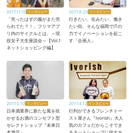
2017.11.15
2017.8.23
インタビュー
インタビュー
「売ったはずの服がまた売
行きたい、住みたい、働き
られてた？！」フリマアプ
たい街。そんな福岡でITの
リ内のサイクルとは。～現
力でイノベーションを起こ
役女子大生座談会～【Vol.1
す「企画人」
ネットショッピング編】
2017.5.10
2017.4.12
インタビュー
インタビュー
日本酒業界に新たな風を吹
行列ができるフレンチトー
かせるお酒のコンセプト型
スト屋さん『Ivorish』大人
セレクトショップ『未来日
気のカフェだからこそでき
本酒店』
るネットショップに促すキ