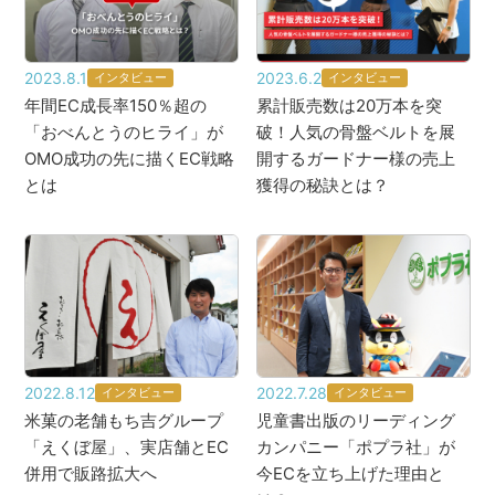
2023.8.1
2023.6.2
インタビュー
インタビュー
年間EC成長率150％超の
累計販売数は20万本を突
「おべんとうのヒライ」が
破！人気の骨盤ベルトを展
OMO成功の先に描くEC戦略
開するガードナー様の売上
とは
獲得の秘訣とは？
2022.8.12
2022.7.28
インタビュー
インタビュー
米菓の老舗もち吉グループ
児童書出版のリーディング
「えくぼ屋」、実店舗とEC
カンパニー「ポプラ社」が
併用で販路拡大へ
今ECを立ち上げた理由と