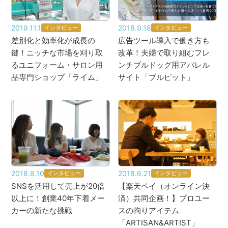
2019.11.1
2018.9.18
インタビュー
インタビュー
差別化と効率化が成長の
広告ツール導入で働き方も
鍵！ニッチな市場を刈り取
改革！夫婦で取り組むフレ
るユニフォーム・サロン用
ンチブルドッグ用アパレル
品専門ショップ「ライム」
サイト「ブルピット」
2018.8.10
2018.6.21
インタビュー
インタビュー
SNSを活用して売上が20倍
【楽天ペイ（オンライン決
以上に！創業40年下着メー
済）共同企画！】プロユー
カーの新たな挑戦
スの拘りアイテム
「ARTISAN&ARTIST」