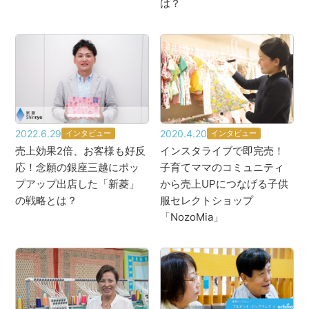
は？
2022.6.29
2020.4.20
インタビュー
インタビュー
売上効果2倍、お客様も好反
インスタライブで即完売！
応！念願の銀座三越にポッ
子育てママのコミュニティ
プアップ出店した「新菱」
から売上UPにつなげる子供
の戦略とは？
服セレクトショップ
「NozoMia」