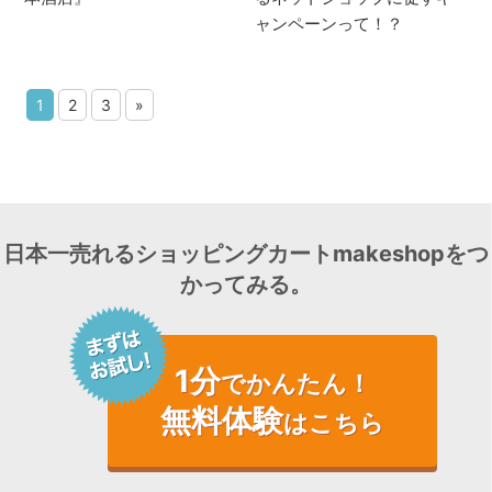
ャンペーンって！？
1
2
3
»
日本一売れるショッピングカートmakeshopをつ
かってみる。
1分
でかんたん！
無料体験
はこちら