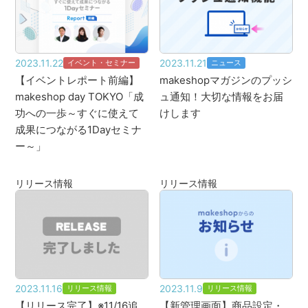
2023.11.22
2023.11.21
イベント・セミナー
ニュース
【イベントレポート前編】
makeshopマガジンのプッシ
makeshop day TOKYO「成
ュ通知！大切な情報をお届
功への一歩～すぐに使えて
けします
成果につながる1Dayセミナ
ー～」
リリース情報
リリース情報
2023.11.16
2023.11.9
リリース情報
リリース情報
【リリース完了】※11/16追
【新管理画面】商品設定・