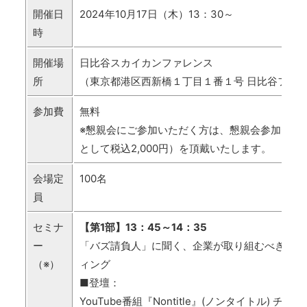
開催日
2024年10月17日（木）13：30～
時
開催場
日比谷スカイカンファレンス
所
（東京都港区西新橋１丁目１番１号 日比谷フォート
参加費
無料
※懇親会にご参加いただく方は、懇親会参加費（
として税込2,000円）を頂戴いたします。
会場定
100名
員
セミナ
【第1部】13：45～14：35
ー
「バズ請負人」に聞く、企業が取り組むべきこれ
（※）
ィング
■登壇：
YouTube番組『Nontitle』(ノンタイトル) チ