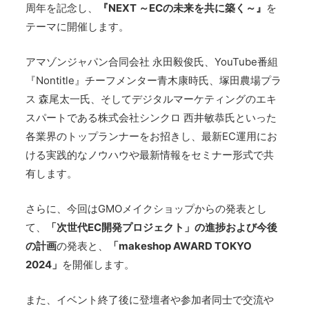
周年を記念し、
『NEXT ～ECの未来を共に築く～』
を
テーマに開催します。
アマゾンジャパン合同会社 永田毅俊氏、YouTube番組
『Nontitle』チーフメンター青木康時氏、塚田農場プラ
ス 森尾太一氏、そしてデジタルマーケティングのエキ
スパートである株式会社シンクロ 西井敏恭氏といった
各業界のトップランナーをお招きし、最新EC運用にお
ける実践的なノウハウや最新情報をセミナー形式で共
有します。
さらに、今回はGMOメイクショップからの発表とし
て、
「次世代EC開発プロジェクト」の進捗および今後
の計画
の発表と、
「makeshop AWARD TOKYO
2024」
を開催します。
また、イベント終了後に登壇者や参加者同士で交流や