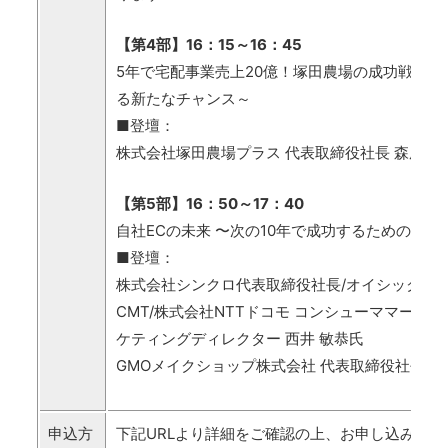
【第4部】16：15～16：45
5年で宅配事業売上20億！塚田農場の成功戦略～
る新たなチャンス～
■登壇：
株式会社塚田農場プラス 代表取締役社長 森尾 太
【第5部】16：50～17：40
自社ECの未来 〜次の10年で成功するための戦略
■登壇：
株式会社シンクロ代表取締役社長/オイシックス
CMT/株式会社NTTドコモ コンシューママーケ
ケティングディレクター 西井 敏恭氏
GMOメイクショップ株式会社 代表取締役社長CEO
申込方
下記URLより詳細をご確認の上、お申し込みくだ