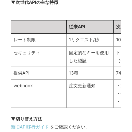
▼次世代APIの主な特徴
従来API
次世代A
レート制限
1リクエスト/秒
10リク
セキュリティ
固定的なキーを使用
トーク
した認証
（OAut
提供API
13種
74種
webhook
注文更新通知
・注文
・会員
・商品
▼切り替え方法
新旧API移行ガイド
をご確認ください。